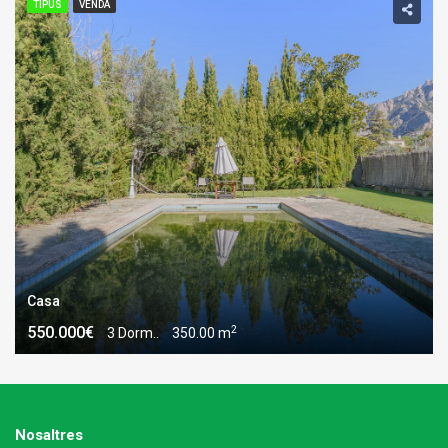
TIPUS
VENDA
Casa
2
550.000€
3 Dorm..
350.00 m
Nosaltres