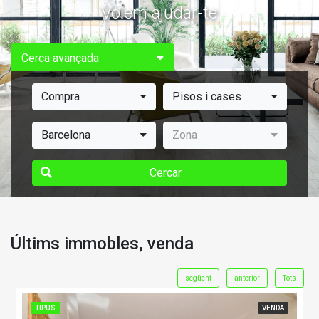
Volem ajudar-te
Cerca avançada
Compra
Pisos i cases
Barcelona
Zona
Cercar
Últims immobles, venda
següent
anterior
Tots
TIPUS
VENDA