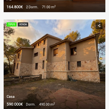
2
164.800€
2 Dorm..
71.00 m
TIPUS
VENDA
Casa
2
590.000€
Dorm..
490.00 m