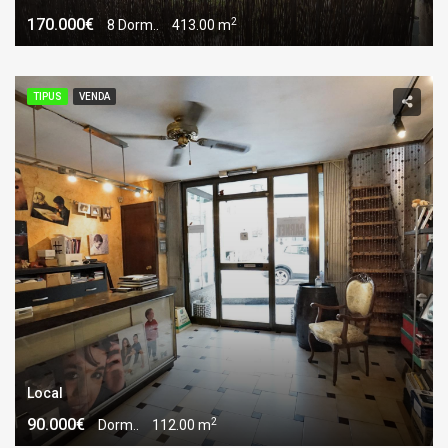
2
170.000€
8 Dorm..
413.00 m
TIPUS
VENDA
Local
2
90.000€
Dorm..
112.00 m