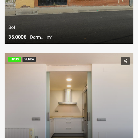
Sol
2
35.000€
Dorm..
m
TIPUS
VENDA