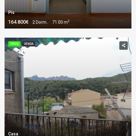
Pis
2
164.800€
2 Dorm..
71.00 m
TIPUS
VENDA
Casa