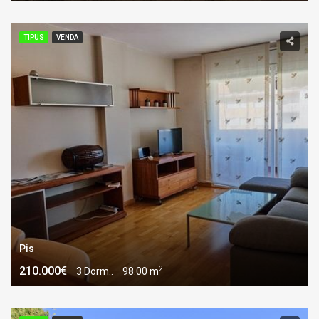
TIPUS
VENDA
Pis
2
210.000€
3 Dorm..
98.00 m